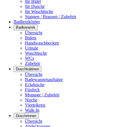
für Bidet
für Dusche
für Waschtische
Stangen / Brausen / Zubehör
Badheizkörper
Badkeramik
Übersicht
Bidets
Handwaschbecken
Urinale
Waschtische
WCs
Zubehör
Duschkabinen
Übersicht
Badewannenaufsätze
Eckdusche
Fünfeck
Montage / Zubehör
Nische
Viertelkreis
Walk-In
Duschrinnen
Übersicht
Abdeckungen