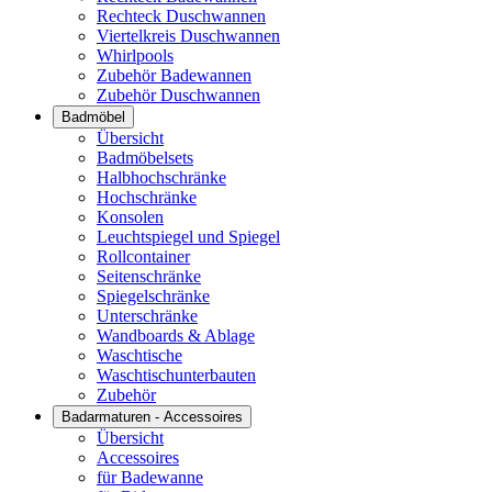
Rechteck Duschwannen
Viertelkreis Duschwannen
Whirlpools
Zubehör Badewannen
Zubehör Duschwannen
Badmöbel
Übersicht
Badmöbelsets
Halbhochschränke
Hochschränke
Konsolen
Leuchtspiegel und Spiegel
Rollcontainer
Seitenschränke
Spiegelschränke
Unterschränke
Wandboards & Ablage
Waschtische
Waschtischunterbauten
Zubehör
Badarmaturen - Accessoires
Übersicht
Accessoires
für Badewanne