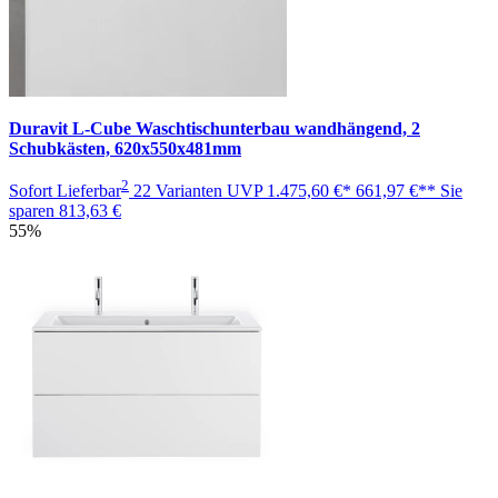
Duravit L-Cube Waschtischunterbau wandhängend, 2
Schubkästen, 620x550x481mm
2
Sofort Lieferbar
22 Varianten
UVP
1.475,60 €*
661,97 €**
Sie
sparen
813,63 €
55%