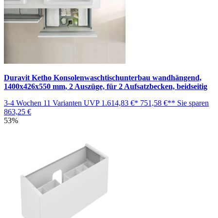
Duravit Ketho Konsolenwaschtischunterbau wandhängend,
1400x426x550 mm, 2 Auszüge, für 2 Aufsatzbecken, beidseitig
3-4 Wochen
11 Varianten
UVP
1.614,83 €*
751,58 €**
Sie sparen
863,25 €
53%