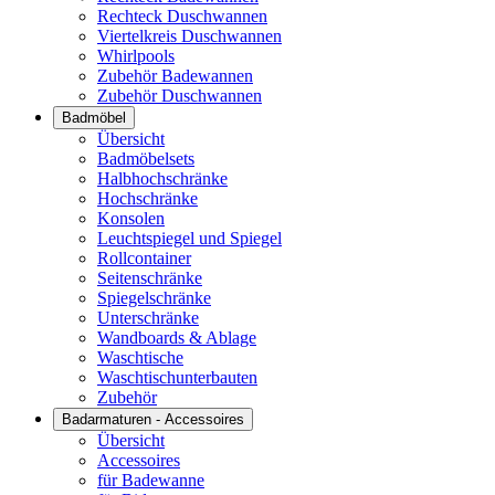
Rechteck Duschwannen
Viertelkreis Duschwannen
Whirlpools
Zubehör Badewannen
Zubehör Duschwannen
Badmöbel
Übersicht
Badmöbelsets
Halbhochschränke
Hochschränke
Konsolen
Leuchtspiegel und Spiegel
Rollcontainer
Seitenschränke
Spiegelschränke
Unterschränke
Wandboards & Ablage
Waschtische
Waschtischunterbauten
Zubehör
Badarmaturen - Accessoires
Übersicht
Accessoires
für Badewanne