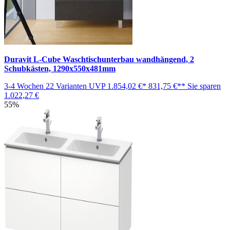
Duravit L-Cube Waschtischunterbau wandhängend, 2
Schubkästen, 1290x550x481mm
3-4 Wochen
22 Varianten
UVP
1.854,02 €*
831,75 €**
Sie sparen
1.022,27 €
55%