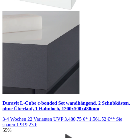
Duravit L-Cube c-bonded Set wandhängend, 2 Schubkästen,
ohne Überlauf, 1 Hahnloch, 1200x500x480mm
3-4 Wochen
22 Varianten
UVP
3.480,75 €*
1.561,52 €**
Sie
sparen
1.919,23 €
55%