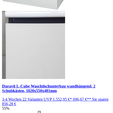
Duravit L-Cube Waschtischunterbau wandhängend, 2
Schubkästen, 1020x550x481mm
3-4 Wochen
22 Varianten
UVP
1.552,95 €*
696,67 €**
Sie sparen
856,28 €
55%