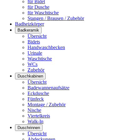
für Bidet
für Dusche
für Waschtische
Stangen / Brausen / Zubehör
Badheizkörper
Badkeramik
Übersicht
Bidets
Handwaschbecken
Urinale
Waschtische
WCs
Zubehör
Duschkabinen
Übersicht
Badewannenaufsätze
Eckdusche
Fünfeck
Montage / Zubehör
Nische
Viertelkreis
Walk-In
Duschrinnen
Übersicht
Abdeckungen