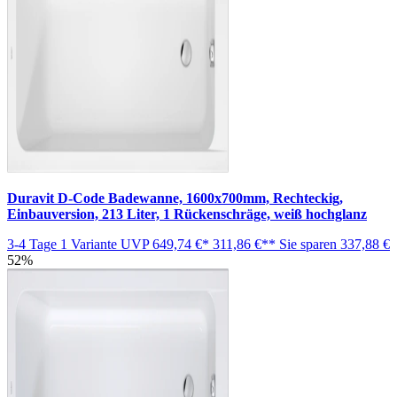
Duravit D-Code Badewanne, 1600x700mm, Rechteckig,
Einbauversion, 213 Liter, 1 Rückenschräge, weiß hochglanz
3-4 Tage
1 Variante
UVP
649,74 €*
311,86 €**
Sie sparen
337,88 €
52%