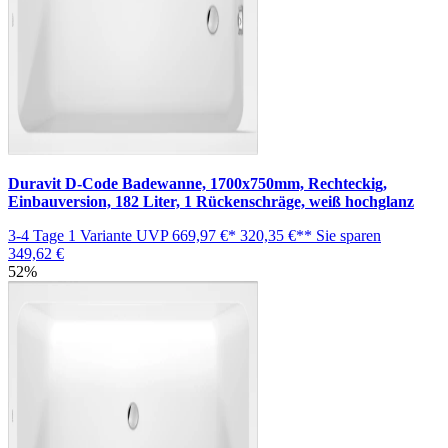
Duravit D-Code Badewanne, 1700x750mm, Rechteckig,
Einbauversion, 182 Liter, 1 Rückenschräge, weiß hochglanz
3-4 Tage
1 Variante
UVP
669,97 €*
320,35 €**
Sie sparen
349,62 €
52%