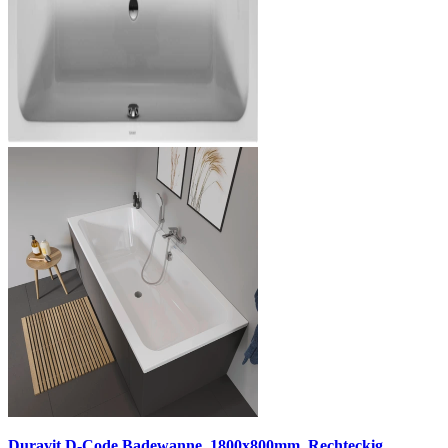
Duravit D-Code Badewanne, 1800x800mm, Rechteckig,