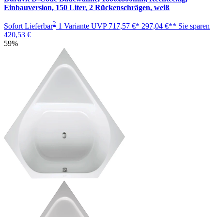
Einbauversion, 150 Liter, 2 Rückenschrägen, weiß
2
Sofort Lieferbar
1 Variante
UVP
717,57 €*
297,04 €**
Sie sparen
420,53 €
59%