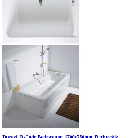
Duravit D-Code Badewanne, 1700x750mm, Rechteckig,