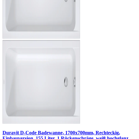
Duravit D-Code Badewanne, 1700x700mm, Rechteckig,
Einbauversion, 155 Liter, 1 Rückenschräge, weiß hochglanz