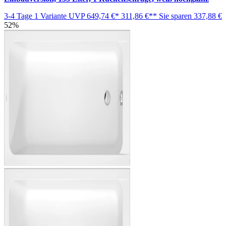
3-4 Tage
1 Variante
UVP
649,74 €*
311,86 €**
Sie sparen
337,88 €
52%