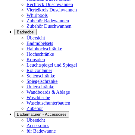
Rechteck Duschwannen
Viertelkreis Duschwannen
Whirlpools
Zubehör Badewannen
Zubehör Duschwannen
Badmöbel
Übersicht
Badmöbelsets
Halbhochschränke
Hochschränke
Konsolen
Leuchtspiegel und Spiegel
Rollcontainer
Seitenschränke
Spiegelschränke
Unterschränke
Wandboards & Ablage
Waschtische
Waschtischunterbauten
Zubehör
Badarmaturen - Accessoires
Übersicht
Accessoires
für Badewanne