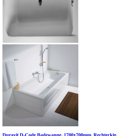
Duravit D-Code Badewanne, 1700x700mm, Rechteckig,