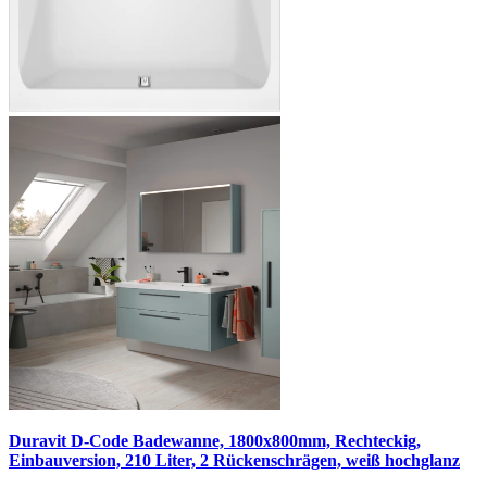
Duravit D-Code Badewanne, 1800x800mm, Rechteckig,
Einbauversion, 210 Liter, 2 Rückenschrägen, weiß hochglanz