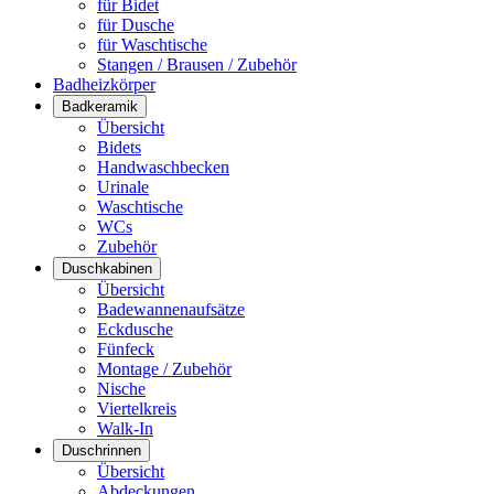
für Bidet
für Dusche
für Waschtische
Stangen / Brausen / Zubehör
Badheizkörper
Badkeramik
Übersicht
Bidets
Handwaschbecken
Urinale
Waschtische
WCs
Zubehör
Duschkabinen
Übersicht
Badewannenaufsätze
Eckdusche
Fünfeck
Montage / Zubehör
Nische
Viertelkreis
Walk-In
Duschrinnen
Übersicht
Abdeckungen