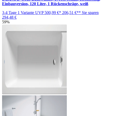
Einbauversion, 120 Liter, 1 Rückenschräge, weiß
3-4 Tage
1 Variante
UVP
500,99 €*
206,51 €**
Sie sparen
294,48 €
59%