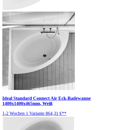
Ideal Standard Connect Air Eck-Badewanne
1400x1400x465mm, Weiß
1-2 Wochen
1 Variante
864,31 €**