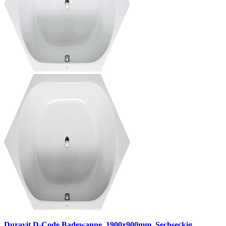
Duravit D-Code Badewanne, 1900x900mm, Sechseckig,