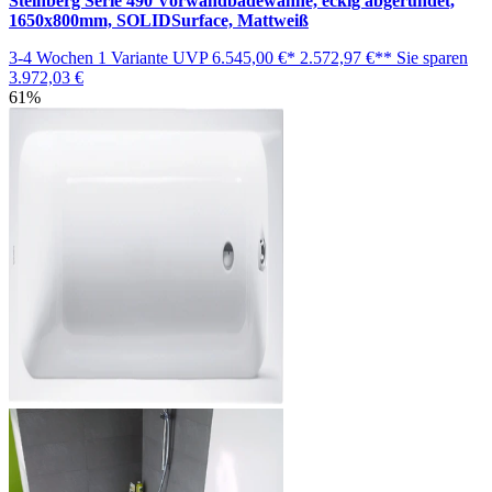
Steinberg Serie 490 Vorwandbadewanne, eckig abgerundet,
1650x800mm, SOLIDSurface, Mattweiß
3-4 Wochen
1 Variante
UVP
6.545,00 €*
2.572,97 €**
Sie sparen
3.972,03 €
61%