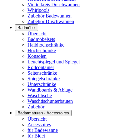
Viertelkreis Duschwannen
Whirlpools
Zubehör Badewannen
Zubehör Duschwannen
Badmöbel
Übersicht
Badmöbelsets
Halbhochschränke
Hochschränke
Konsolen
Leuchtspiegel und Spiegel
Rollcontainer
Seitenschränke
Spiegelschränke
Unterschränke
Wandboards & Ablage
Waschtische
Waschtischunterbauten
Zubehör
Badarmaturen - Accessoires
Übersicht
Accessoires
für Badewanne
für Bidet