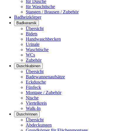
für Dusche
für Waschtische
Stangen / Brausen / Zubehör
Badheizkörper
Badkeramik
Übersicht
Bidets
Handwaschbecken
Urinale
Waschtische
WCs
Zubehör
Duschkabinen
Übersicht
Badewannenaufsätze
Eckdusche
Fünfeck
Montage / Zubehör
Nische
Viertelkreis
Walk-In
Duschrinnen
Übersicht
Abdeckungen
Grundkörper für Flächenmontage