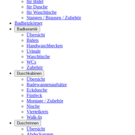
für Bidet
für Dusche
für Waschtische
Stangen / Brausen / Zubehör
Badheizkörper
Badkeramik
Übersicht
Bidets
Handwaschbecken
Urinale
Waschtische
WCs
Zubehör
Duschkabinen
Übersicht
Badewannenaufsätze
Eckdusche
Fünfeck
Montage / Zubehör
Nische
Viertelkreis
Walk-In
Duschrinnen
Übersicht
Abdeckungen