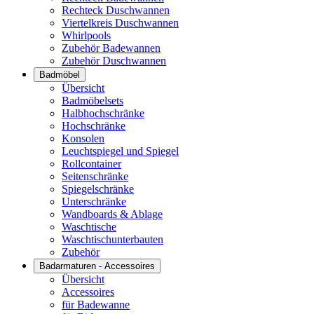
Rechteck Duschwannen
Viertelkreis Duschwannen
Whirlpools
Zubehör Badewannen
Zubehör Duschwannen
Badmöbel
Übersicht
Badmöbelsets
Halbhochschränke
Hochschränke
Konsolen
Leuchtspiegel und Spiegel
Rollcontainer
Seitenschränke
Spiegelschränke
Unterschränke
Wandboards & Ablage
Waschtische
Waschtischunterbauten
Zubehör
Badarmaturen - Accessoires
Übersicht
Accessoires
für Badewanne