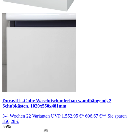
Duravit L-Cube Waschtischunterbau wandhängend, 2
Schubkästen, 1020x550x481mm
3-4 Wochen
22 Varianten
UVP
1.552,95 €*
696,67 €**
Sie sparen
856,28 €
55%