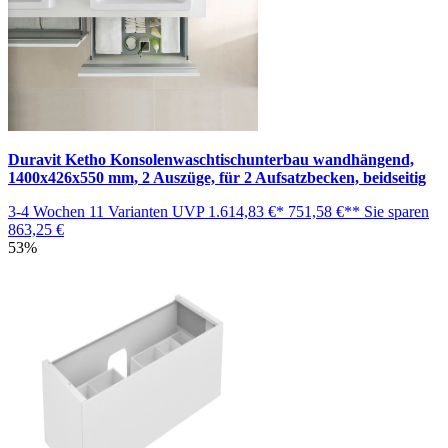
Duravit Ketho Konsolenwaschtischunterbau wandhängend,
1400x426x550 mm, 2 Auszüge, für 2 Aufsatzbecken, beidseitig
3-4 Wochen
11 Varianten
UVP
1.614,83 €*
751,58 €**
Sie sparen
863,25 €
53%