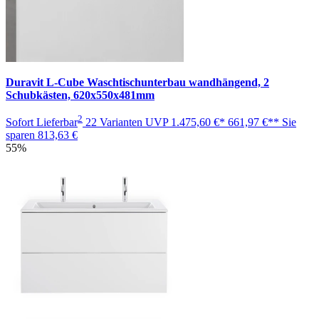
Duravit L-Cube Waschtischunterbau wandhängend, 2
Schubkästen, 620x550x481mm
2
Sofort Lieferbar
22 Varianten
UVP
1.475,60 €*
661,97 €**
Sie
sparen
813,63 €
55%