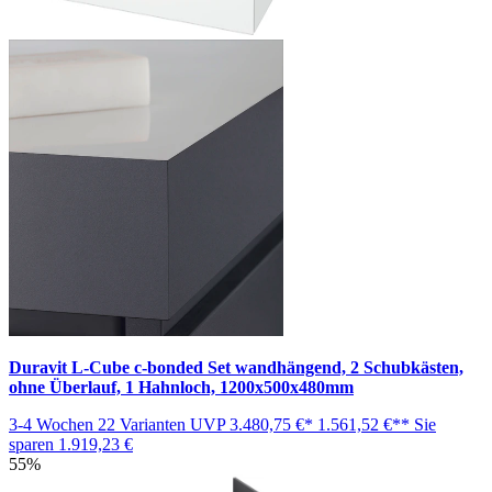
Duravit L-Cube c-bonded Set wandhängend, 2 Schubkästen,
ohne Überlauf, 1 Hahnloch, 1200x500x480mm
3-4 Wochen
22 Varianten
UVP
3.480,75 €*
1.561,52 €**
Sie
sparen
1.919,23 €
55%