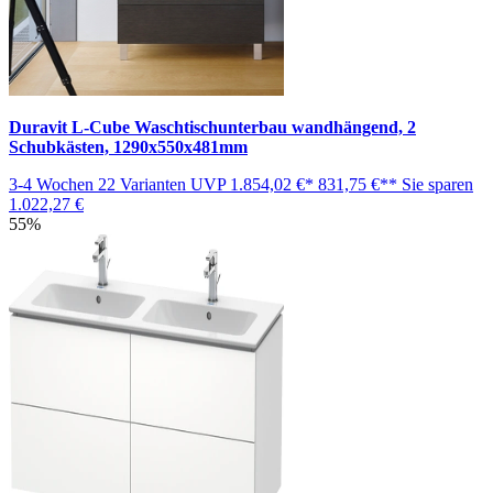
Duravit L-Cube Waschtischunterbau wandhängend, 2
Schubkästen, 1290x550x481mm
3-4 Wochen
22 Varianten
UVP
1.854,02 €*
831,75 €**
Sie sparen
1.022,27 €
55%