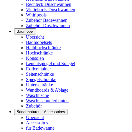
Rechteck Duschwannen
Viertelkreis Duschwannen
Whirlpools
Zubehör Badewannen
Zubehör Duschwannen
Badmöbel
Übersicht
Badmöbelsets
Halbhochschränke
Hochschränke
Konsolen
Leuchtspiegel und Spiegel
Rollcontainer
Seitenschränke
Spiegelschränke
Unterschränke
Wandboards & Ablage
Waschtische
Waschtischunterbauten
Zubehör
Badarmaturen - Accessoires
Übersicht
Accessoires
für Badewanne