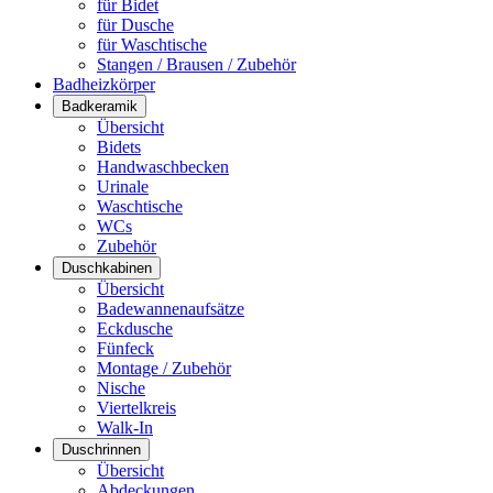
für Bidet
für Dusche
für Waschtische
Stangen / Brausen / Zubehör
Badheizkörper
Badkeramik
Übersicht
Bidets
Handwaschbecken
Urinale
Waschtische
WCs
Zubehör
Duschkabinen
Übersicht
Badewannenaufsätze
Eckdusche
Fünfeck
Montage / Zubehör
Nische
Viertelkreis
Walk-In
Duschrinnen
Übersicht
Abdeckungen