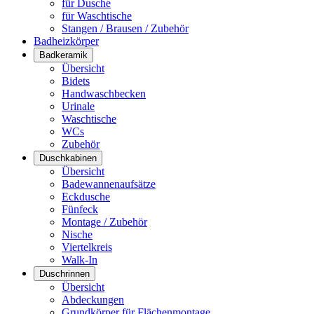
für Dusche
für Waschtische
Stangen / Brausen / Zubehör
Badheizkörper
Badkeramik
Übersicht
Bidets
Handwaschbecken
Urinale
Waschtische
WCs
Zubehör
Duschkabinen
Übersicht
Badewannenaufsätze
Eckdusche
Fünfeck
Montage / Zubehör
Nische
Viertelkreis
Walk-In
Duschrinnen
Übersicht
Abdeckungen
Grundkörper für Flächenmontage