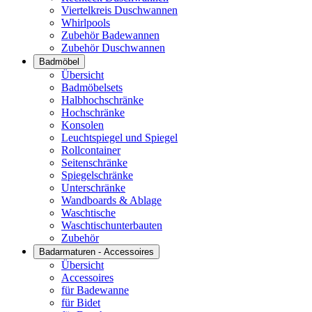
Viertelkreis Duschwannen
Whirlpools
Zubehör Badewannen
Zubehör Duschwannen
Badmöbel
Übersicht
Badmöbelsets
Halbhochschränke
Hochschränke
Konsolen
Leuchtspiegel und Spiegel
Rollcontainer
Seitenschränke
Spiegelschränke
Unterschränke
Wandboards & Ablage
Waschtische
Waschtischunterbauten
Zubehör
Badarmaturen - Accessoires
Übersicht
Accessoires
für Badewanne
für Bidet