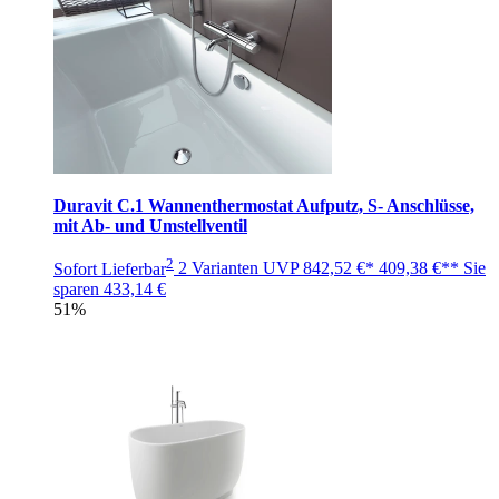
Duravit C.1 Wannenthermostat Aufputz, S- Anschlüsse,
mit Ab- und Umstellventil
2
Sofort Lieferbar
2 Varianten
UVP
842,52 €*
409,38 €**
Sie
sparen
433,14 €
51%