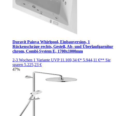
Duravit Paiova Whirlpool, Einbauversion, 1
Rückenschräge rechts, Gestell, Ab- und Überlaufgarnitur
chrom, Combi-System E, 1700x1000mm
2-3 Wochen
1 Variante
UVP
11.169,34 €*
5.944,11 €**
Sie
sparen
5.225,23 €
47%