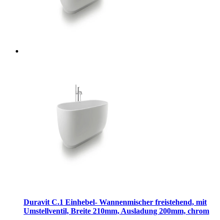
Duravit C.1 Einhebel- Wannenmischer freistehend, mit
Umstellventil, Breite 210mm, Ausladung 200mm, chrom