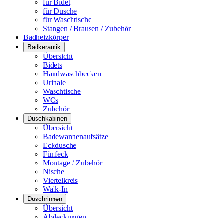
für Bidet
für Dusche
für Waschtische
Stangen / Brausen / Zubehör
Badheizkörper
Badkeramik
Übersicht
Bidets
Handwaschbecken
Urinale
Waschtische
WCs
Zubehör
Duschkabinen
Übersicht
Badewannenaufsätze
Eckdusche
Fünfeck
Montage / Zubehör
Nische
Viertelkreis
Walk-In
Duschrinnen
Übersicht
Abdeckungen