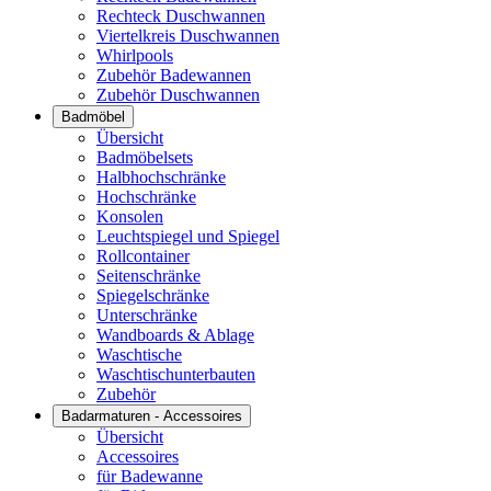
Rechteck Duschwannen
Viertelkreis Duschwannen
Whirlpools
Zubehör Badewannen
Zubehör Duschwannen
Badmöbel
Übersicht
Badmöbelsets
Halbhochschränke
Hochschränke
Konsolen
Leuchtspiegel und Spiegel
Rollcontainer
Seitenschränke
Spiegelschränke
Unterschränke
Wandboards & Ablage
Waschtische
Waschtischunterbauten
Zubehör
Badarmaturen - Accessoires
Übersicht
Accessoires
für Badewanne