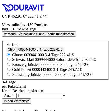
UVP
462,91 €
*
222,41 €
**
Versandindex: 150 Punkte
inkl. 19% MwSt. zzgl.
Versand-, Verpackungs- und Bearbeitungskosten
Varianten
Chrom
0099441000
3-4 Tage
222,41 €
Chrom
0099441000
3-4 Tage
222,41 €
Schwarz Matt
0099444600
Sofort Lieferbar
208,24 €
Bronze gebürstet
0099440400
3-4 Tage
245,72 €
Gold Poliert
0099443400
3-4 Tage
245,72 €
Edelstahl gebürstet
0099447000
3-4 Tage
245,72 €
3-4 Tage
per Paketdienst
Keine Bearbeitungskosten
-
Anzahl
+
In den Warenkorb