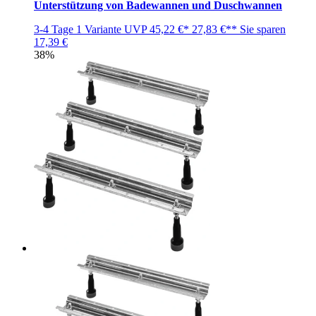
Unterstützung von Badewannen und Duschwannen
3-4 Tage
1 Variante
UVP
45,22 €*
27,83 €**
Sie sparen
17,39 €
38%