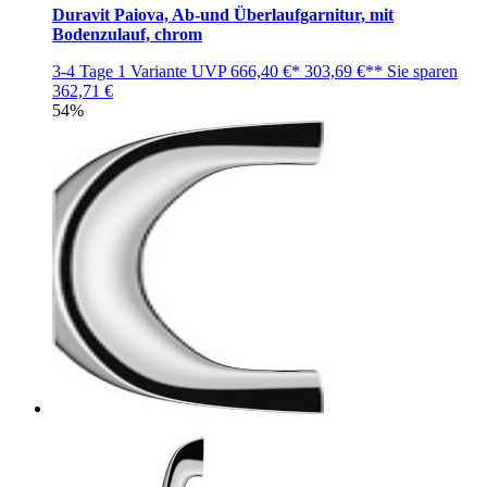
Duravit Paiova, Ab-und Überlaufgarnitur, mit
Bodenzulauf, chrom
3-4 Tage
1 Variante
UVP
666,40 €*
303,69 €**
Sie sparen
362,71 €
54%