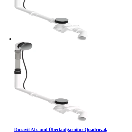
Duravit Ab- und Überlaufgarnitur Quadroval,