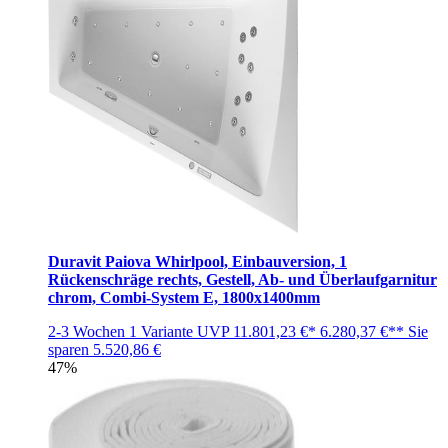
Duravit Paiova Whirlpool, Einbauversion, 1
Rückenschräge rechts, Gestell, Ab- und Überlaufgarnitur
chrom, Combi-System E, 1800x1400mm
2-3 Wochen
1 Variante
UVP
11.801,23 €*
6.280,37 €**
Sie
sparen
5.520,86 €
47%