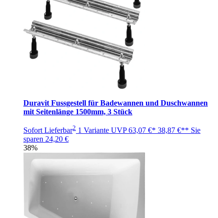
Duravit Fussgestell für Badewannen und Duschwannen
mit Seitenlänge 1500mm, 3 Stück
2
Sofort Lieferbar
1 Variante
UVP
63,07 €*
38,87 €**
Sie
sparen
24,20 €
38%