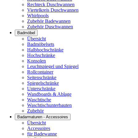
Rechteck Duschwannen
Viertelkreis Duschwannen
Whirlpools
Zubehör Badewannen
Zubehör Duschwannen
Badmöbel
Übersicht
Badmöbelsets
Halbhochschränke
Hochschränke
Konsolen
Leuchtspiegel und Spiegel
Rollcontainer
Seitenschränke
Spiegelschränke
Unterschränke
Wandboards & Ablage
Waschtische
Waschtischunterbauten
Zubehör
Badarmaturen - Accessoires
Übersicht
Accessoires
für Badewanne