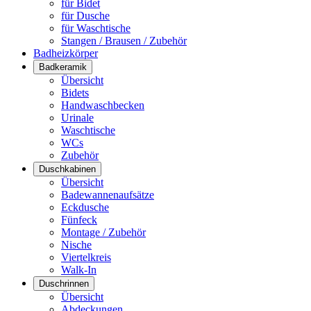
für Bidet
für Dusche
für Waschtische
Stangen / Brausen / Zubehör
Badheizkörper
Badkeramik
Übersicht
Bidets
Handwaschbecken
Urinale
Waschtische
WCs
Zubehör
Duschkabinen
Übersicht
Badewannenaufsätze
Eckdusche
Fünfeck
Montage / Zubehör
Nische
Viertelkreis
Walk-In
Duschrinnen
Übersicht
Abdeckungen