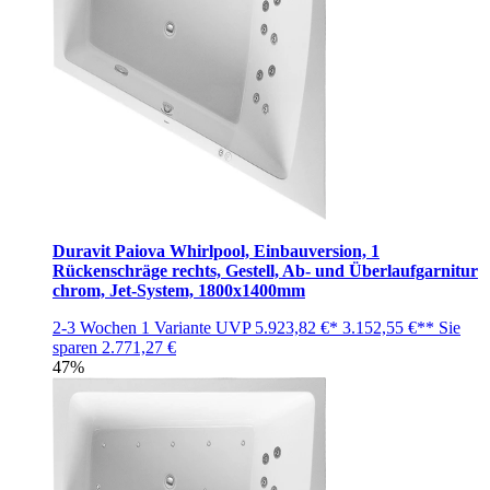
Duravit Paiova Whirlpool, Einbauversion, 1
Rückenschräge rechts, Gestell, Ab- und Überlaufgarnitur
chrom, Jet-System, 1800x1400mm
2-3 Wochen
1 Variante
UVP
5.923,82 €*
3.152,55 €**
Sie
sparen
2.771,27 €
47%