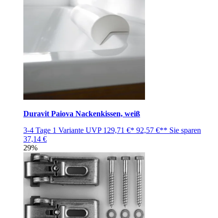
Duravit Paiova Nackenkissen, weiß
3-4 Tage
1 Variante
UVP
129,71 €*
92,57 €**
Sie sparen
37,14 €
29%