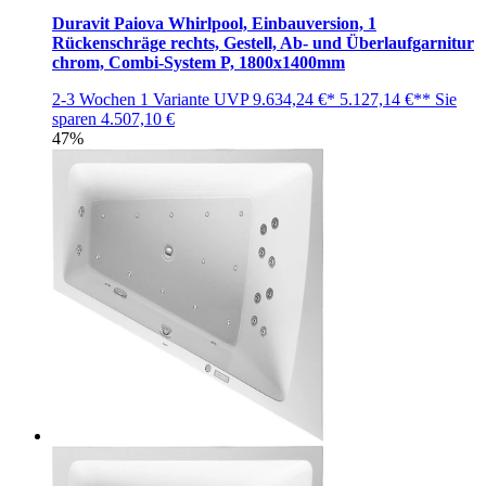
Duravit Paiova Whirlpool, Einbauversion, 1
Rückenschräge rechts, Gestell, Ab- und Überlaufgarnitur
chrom, Combi-System P, 1800x1400mm
2-3 Wochen
1 Variante
UVP
9.634,24 €*
5.127,14 €**
Sie
sparen
4.507,10 €
47%