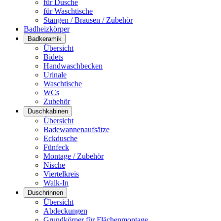
für Dusche
für Waschtische
Stangen / Brausen / Zubehör
Badheizkörper
Badkeramik
Übersicht
Bidets
Handwaschbecken
Urinale
Waschtische
WCs
Zubehör
Duschkabinen
Übersicht
Badewannenaufsätze
Eckdusche
Fünfeck
Montage / Zubehör
Nische
Viertelkreis
Walk-In
Duschrinnen
Übersicht
Abdeckungen
Grundkörper für Flächenmontage