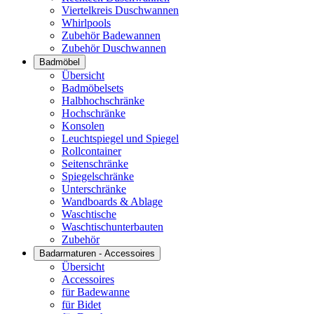
Viertelkreis Duschwannen
Whirlpools
Zubehör Badewannen
Zubehör Duschwannen
Badmöbel
Übersicht
Badmöbelsets
Halbhochschränke
Hochschränke
Konsolen
Leuchtspiegel und Spiegel
Rollcontainer
Seitenschränke
Spiegelschränke
Unterschränke
Wandboards & Ablage
Waschtische
Waschtischunterbauten
Zubehör
Badarmaturen - Accessoires
Übersicht
Accessoires
für Badewanne
für Bidet