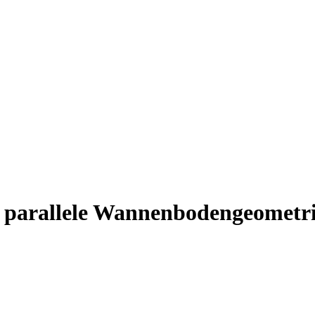
ür parallele Wannenbodengeomet