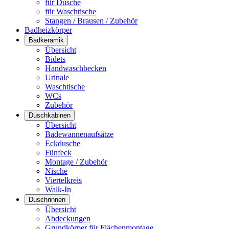
für Dusche
für Waschtische
Stangen / Brausen / Zubehör
Badheizkörper
Badkeramik
Übersicht
Bidets
Handwaschbecken
Urinale
Waschtische
WCs
Zubehör
Duschkabinen
Übersicht
Badewannenaufsätze
Eckdusche
Fünfeck
Montage / Zubehör
Nische
Viertelkreis
Walk-In
Duschrinnen
Übersicht
Abdeckungen
Grundkörper für Flächenmontage