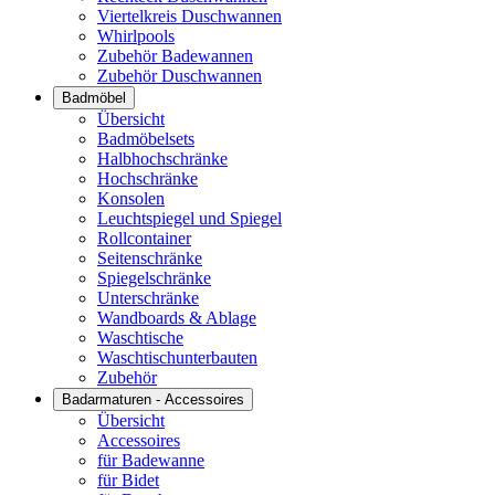
Viertelkreis Duschwannen
Whirlpools
Zubehör Badewannen
Zubehör Duschwannen
Badmöbel
Übersicht
Badmöbelsets
Halbhochschränke
Hochschränke
Konsolen
Leuchtspiegel und Spiegel
Rollcontainer
Seitenschränke
Spiegelschränke
Unterschränke
Wandboards & Ablage
Waschtische
Waschtischunterbauten
Zubehör
Badarmaturen - Accessoires
Übersicht
Accessoires
für Badewanne
für Bidet