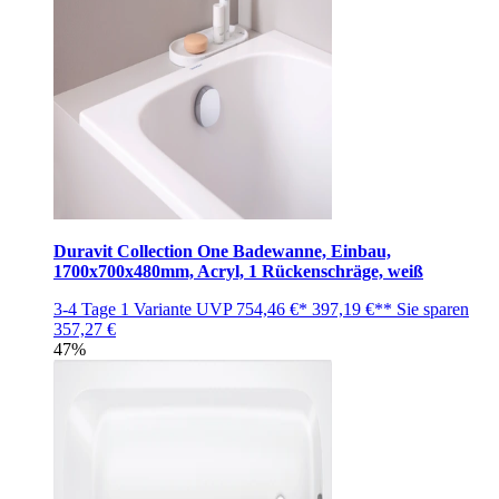
Duravit Collection One Badewanne, Einbau,
1700x700x480mm, Acryl, 1 Rückenschräge, weiß
3-4 Tage
1 Variante
UVP
754,46 €*
397,19 €**
Sie sparen
357,27 €
47%