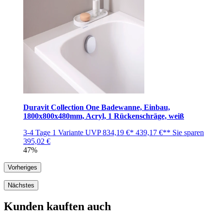
Duravit Collection One Badewanne, Einbau,
1800x800x480mm, Acryl, 1 Rückenschräge, weiß
3-4 Tage
1 Variante
UVP
834,19 €*
439,17 €**
Sie sparen
395,02 €
47%
Vorheriges
Nächstes
Kunden kauften auch