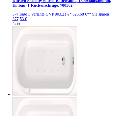
Duravit Soleil by Starck Badewanne, 1800x800x469mm,
Einbau, 1-Rückenschräge, 700502
3-4 Tage
1 Variante
UVP
903,21 €*
525,68 €**
Sie sparen
377,53 €
42%