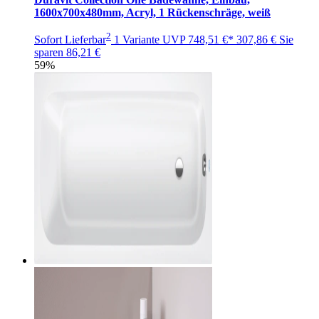
1600x700x480mm, Acryl, 1 Rückenschräge, weiß
2
Sofort Lieferbar
1 Variante
UVP
748,51 €*
307,86 €
Sie
sparen
86,21 €
59%