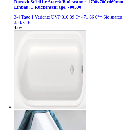
Duravit Soleil by Starck Badewanne, 1700x700x469mm,
Einbau, 1-Rückenschräge, 700500
3-4 Tage
1 Variante
UVP
810,39 €*
471,66 €**
Sie sparen
338,73 €
42%