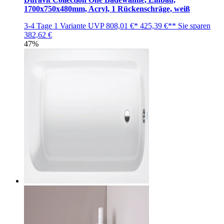
1700x750x480mm, Acryl, 1 Rückenschräge, weiß
3-4 Tage
1 Variante
UVP
808,01 €*
425,39 €**
Sie sparen
382,62 €
47%