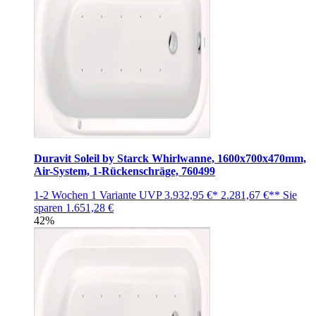
Duravit Soleil by Starck Whirlwanne, 1600x700x470mm,
Air-System, 1-Rückenschräge, 760499
1-2 Wochen
1 Variante
UVP
3.932,95 €*
2.281,67 €**
Sie
sparen
1.651,28 €
42%