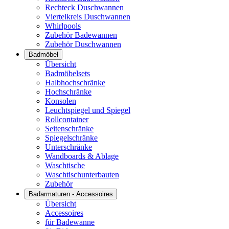
Rechteck Duschwannen
Viertelkreis Duschwannen
Whirlpools
Zubehör Badewannen
Zubehör Duschwannen
Badmöbel
Übersicht
Badmöbelsets
Halbhochschränke
Hochschränke
Konsolen
Leuchtspiegel und Spiegel
Rollcontainer
Seitenschränke
Spiegelschränke
Unterschränke
Wandboards & Ablage
Waschtische
Waschtischunterbauten
Zubehör
Badarmaturen - Accessoires
Übersicht
Accessoires
für Badewanne