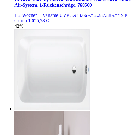
Air-System, 1-Rückenschräge, 760500
1-2 Wochen
1 Variante
UVP
3.943,66 €*
2.287,88 €**
Sie
sparen
1.655,78 €
42%