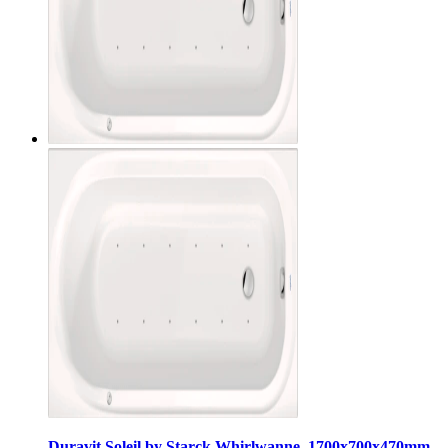
Duravit Soleil by Starck Whirlwanne, 1700x700x470mm,