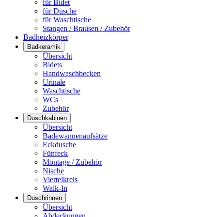
für Bidet
für Dusche
für Waschtische
Stangen / Brausen / Zubehör
Badheizkörper
Badkeramik
Übersicht
Bidets
Handwaschbecken
Urinale
Waschtische
WCs
Zubehör
Duschkabinen
Übersicht
Badewannenaufsätze
Eckdusche
Fünfeck
Montage / Zubehör
Nische
Viertelkreis
Walk-In
Duschrinnen
Übersicht
Abdeckungen