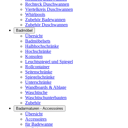
Rechteck Duschwannen
Viertelkreis Duschwannen
Whirlpools
Zubehör Badewannen
Zubehör Duschwannen
Badmöbel
Übersicht
Badmöbelsets
Halbhochschränke
Hochschränke
Konsolen
Leuchtspiegel und Spiegel
Rollcontainer
Seitenschränke
Spiegelschränke
Unterschränke
Wandboards & Ablage
Waschtische
Waschtischunterbauten
Zubehör
Badarmaturen - Accessoires
Übersicht
Accessoires
für Badewanne