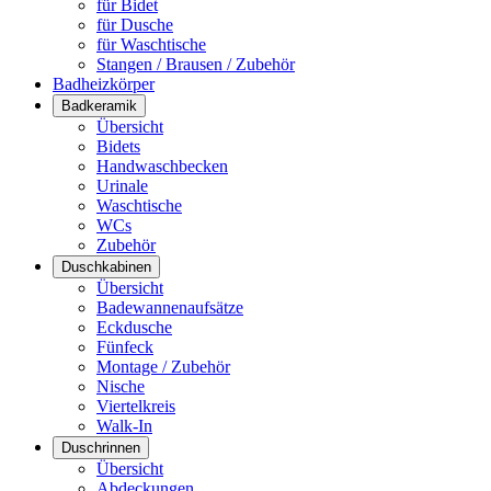
für Bidet
für Dusche
für Waschtische
Stangen / Brausen / Zubehör
Badheizkörper
Badkeramik
Übersicht
Bidets
Handwaschbecken
Urinale
Waschtische
WCs
Zubehör
Duschkabinen
Übersicht
Badewannenaufsätze
Eckdusche
Fünfeck
Montage / Zubehör
Nische
Viertelkreis
Walk-In
Duschrinnen
Übersicht
Abdeckungen